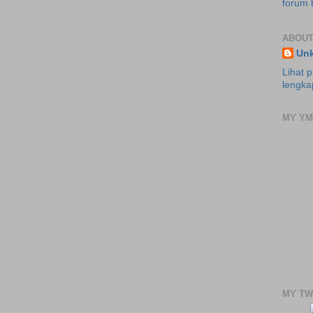
forum 
ABOUT
Un
Lihat pr
lengka
MY YM
MY TW