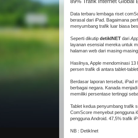
89% Trafik Internet Global 
Data terbaru lembaga riset comS
berasal dari iPad. Bagaimana perh
menyumbang trafik luar biasa be
ALLAh S.W.T | My Lovely | dopunk | N4is3n | B3nz | Jahat | Up |
Seperti dikutip
detikINET
dari
App
layanan esensial mereka untuk men
halaman web dari masing-masing 
Hasilnya, Apple mendominasi 13 l
persen trafik di antara tablet-table
Berdasar laporan tersebut, iPad m
berbagai negara. Kanada menjadi
memiliki persentase tertinggi se
Tablet kedua penyumbang trafik s
ComScore menyebut pengguna iOS
pengguna Android. 47,5% trafik i
NB : DetikInet