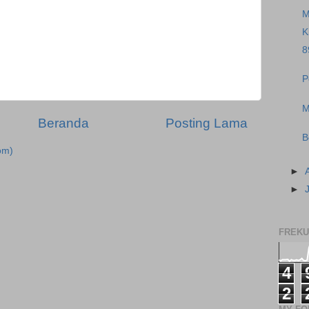
M
K
8
P
M
Beranda
Posting Lama
B
om)
►
►
FREKU
4
2