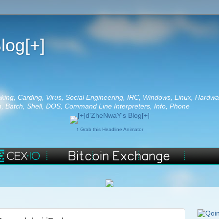
log[+]
aking, Carding, Virus, Social Engineering, IRC, Windows, Linux, Hardwa
 Batch, Shell, DOS, Command Line Interpreters, Info, Phone
↑ Grab this Headline Animator