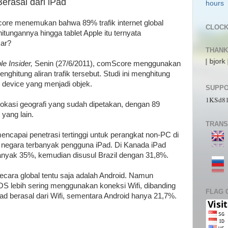
Berasal dari iPad
core menemukan bahwa 89% trafik internet global
CLOC
itungannya hingga tablet Apple itu ternyata
sar?
THANK
 Alecs | pL4nkt0n | TeRRen.Jr | CompLann | L1n6g4 | bjork | zaki_22 | j
le Insider,
Senin (27/6/2011), comScore menggunakan
ghitung aliran trafik tersebut. Studi ini menghitung
device yang menjadi objek.
SUPPO
1KSd8
okasi geografi yang sudah dipetakan, dengan 89
t yang lain.
TRANS
encapai penetrasi tertinggi untuk perangkat non-PC di
 negara terbanyak pengguna iPad. Di Kanada iPad
banyak 35%, kemudian disusul Brazil dengan 31,8%.
ecara global tentu saja adalah Android. Namun
 lebih sering menggunakan koneksi Wifi, dibanding
FLAG 
Pad berasal dari Wifi, sementara Android hanya 21,7%.