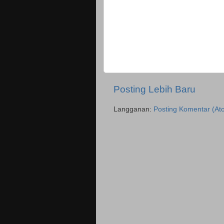
Posting Lebih Baru
Langganan:
Posting Komentar (At