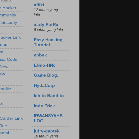
ORUMS
afifzi
r Hacker
12 tahun yang
lalu
mmunity
t Security
aLdy PutRa
a
6 tahun yang lalu
Hacker Link
Easy Hacking
Team
Tutorial
am
ebbek
sia Coder
ENno-HNc
Crew
ew
Game Blog..
HydaCorp
nditz
Ichito Bandito
rZ
Indo Trick
IRWANSYAHB
Carder Link
LOG
c0de
jufry-gaptek
antai
10 tahun yang