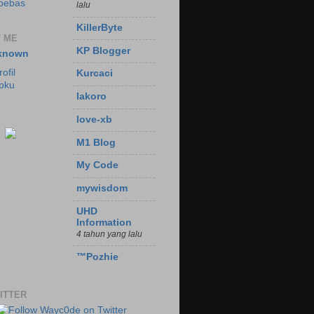
bebas
lalu
KillerByte
 ME
KP Blogger
known
ofil
Kurcaci
pku
lakoro
love-xb
M1 Blog
My Code
mywisdom
UHD
Information
4 tahun yang lalu
™Pozhie
ITTER