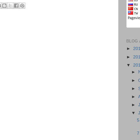
BLOG 
►
20
►
20
▼
20
►
►
►
►
►
▼
5
7