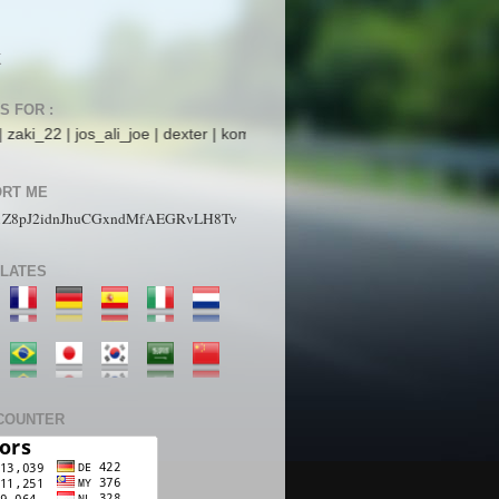
K
S FOR :
os_ali_joe | dexter | komet mars | StarboyZ | pakdhe | ijaysight | N4ck
RT ME
1Z8pJ2idnJhuCGxndMfAEGRvLH8Tv
LATES
COUNTER