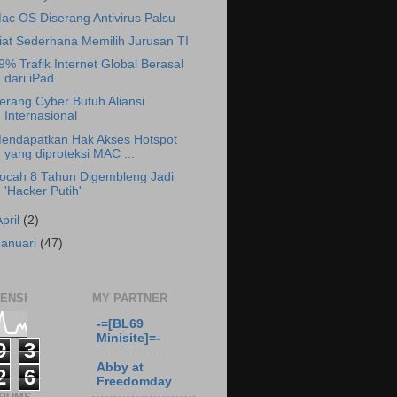
ac OS Diserang Antivirus Palsu
iat Sederhana Memilih Jurusan TI
9% Trafik Internet Global Berasal
dari iPad
erang Cyber Butuh Aliansi
Internasional
endapatkan Hak Akses Hotspot
yang diproteksi MAC ...
ocah 8 Tahun Digembleng Jadi
'Hacker Putih'
April
(2)
Januari
(47)
ENSI
MY PARTNER
-=[BL69
Minisite]=-
9
3
Abby at
2
6
Freedomday