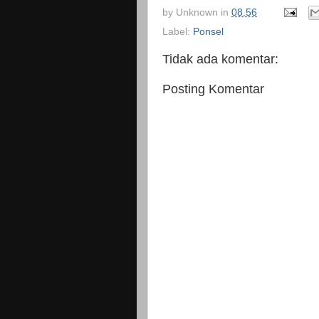
by
Unknown
in
08.56
Label:
Ponsel
Tidak ada komentar:
Posting Komentar