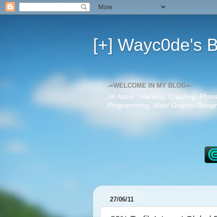
[+] Wayc0de's B
-=WELCOME IN MY BLOG=-
All About : Hacking, Cracking, Phre
Programming, Web/ Graphic Design,
27/06/11