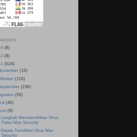
ARCHIVE
14
(8)
12
(8)
11
(524)
November
(15)
Oktober
(116)
September
(236)
Agustus
(55)
Juli
(45)
Juni
(8)
 Langkah Membersihkan Virus
Palsu Mac Security
 Gejala Terinfeksi Virus Mac
Security