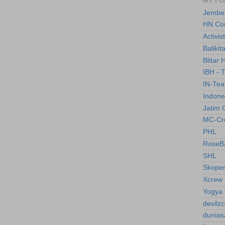
MY F
Jembe
HN Co
Activis
Balikit
Blitar 
IBH - 
IN-Te
Indone
Jatim 
MC-Cr
PHL
RoseBa
SHL
Skope
Xcrew
Yogya 
devilz
dunias