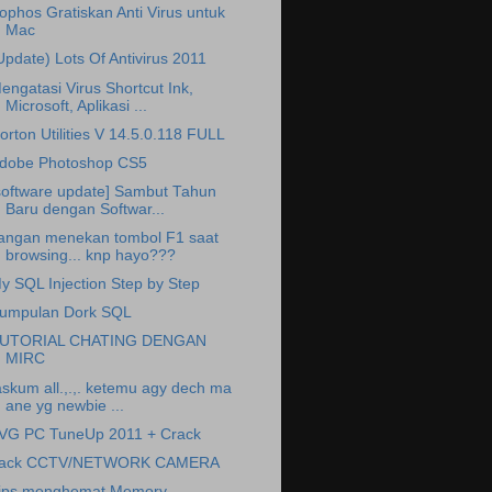
ophos Gratiskan Anti Virus untuk
Mac
Update) Lots Of Antivirus 2011
engatasi Virus Shortcut Ink,
Microsoft, Aplikasi ...
orton Utilities V 14.5.0.118 FULL
dobe Photoshop CS5
software update] Sambut Tahun
Baru dengan Softwar...
angan menekan tombol F1 saat
browsing... knp hayo???
y SQL Injection Step by Step
umpulan Dork SQL
UTORIAL CHATING DENGAN
MIRC
skum all.,.,. ketemu agy dech ma
ane yg newbie ...
VG PC TuneUp 2011 + Crack
ack CCTV/NETWORK CAMERA
ips menghemat Memory