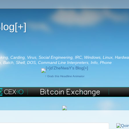
log[+]
aking, Carding, Virus, Social Engineering, IRC, Windows, Linux, Hardwa
 Batch, Shell, DOS, Command Line Interpreters, Info, Phone
↑ Grab this Headline Animator