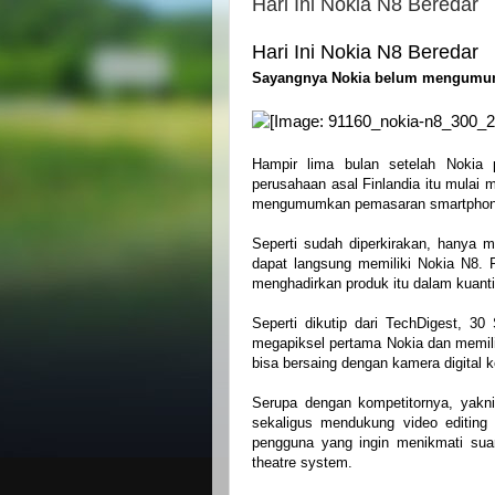
Hari Ini Nokia N8 Beredar
Hari Ini Nokia N8 Beredar
Sayangnya Nokia belum mengumumk
ALLAh S.W.T | My Lovely | dopunk | N4is3n | B3nz | Jahat | Up | Al
Hampir lima bulan setelah Nokia 
perusahaan asal Finlandia itu mulai
mengumumkan pemasaran smartphone f
Seperti sudah diperkirakan, hanya
dapat langsung memiliki Nokia N8.
menghadirkan produk itu dalam kuanti
Seperti dikutip dari TechDigest, 
megapiksel pertama Nokia dan memilik
bisa bersaing dengan kamera digital 
Serupa dengan kompetitornya, yakn
sekaligus mendukung video editing
pengguna yang ingin menikmati sua
theatre system.