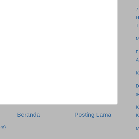
7
H
T
M
F
A
K
D
s
K
Beranda
Posting Lama
K
om)
M