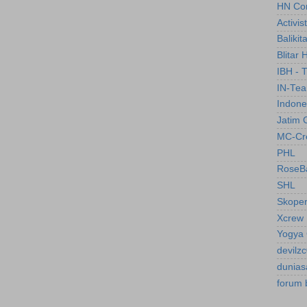
HN Co
Activis
Balikit
Blitar 
IBH - 
IN-Te
Indone
Jatim 
MC-Cr
PHL
RoseBa
SHL
Skope
Xcrew
Yogya 
devilz
dunias
forum 