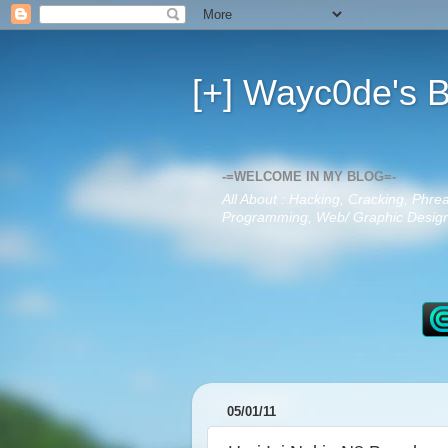
[+] Wayc0de's B
-=WELCOME IN MY BLOG=-
All About : Hacking, Cracking, Phre
Programming, Web/ Graphic Design,
05/01/11