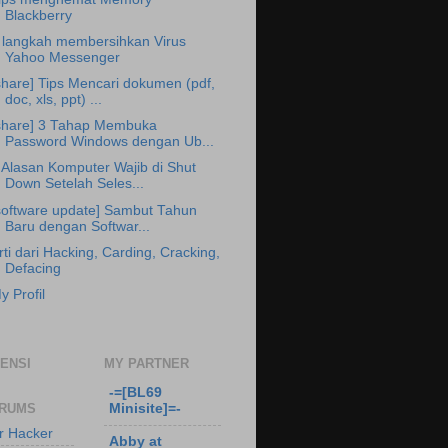
Blackberry
 langkah membersihkan Virus
Yahoo Messenger
share] Tips Mencari dokumen (pdf,
doc, xls, ppt) ...
share] 3 Tahap Membuka
Password Windows dengan Ub...
 Alasan Komputer Wajib di Shut
Down Setelah Seles...
software update] Sambut Tahun
Baru dengan Softwar...
rti dari Hacking, Carding, Cracking,
Defacing
y Profil
ENSI
MY PARTNER
-=[BL69
Minisite]=-
ORUMS
r Hacker
Abby at