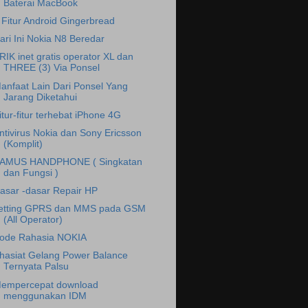
Baterai MacBook
 Fitur Android Gingerbread
ari Ini Nokia N8 Beredar
RIK inet gratis operator XL dan
THREE (3) Via Ponsel
anfaat Lain Dari Ponsel Yang
Jarang Diketahui
itur-fitur terhebat iPhone 4G
ntivirus Nokia dan Sony Ericsson
(Komplit)
AMUS HANDPHONE ( Singkatan
dan Fungsi )
asar -dasar Repair HP
etting GPRS dan MMS pada GSM
(All Operator)
ode Rahasia NOKIA
hasiat Gelang Power Balance
Ternyata Palsu
empercepat download
menggunakan IDM