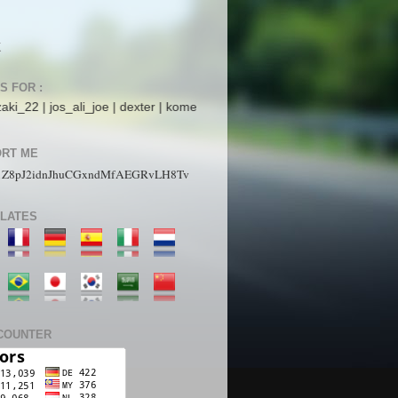
K
S FOR :
ali_joe | dexter | komet mars | StarboyZ | pakdhe | ijaysight | N4ck0 |
RT ME
1Z8pJ2idnJhuCGxndMfAEGRvLH8Tv
LATES
COUNTER