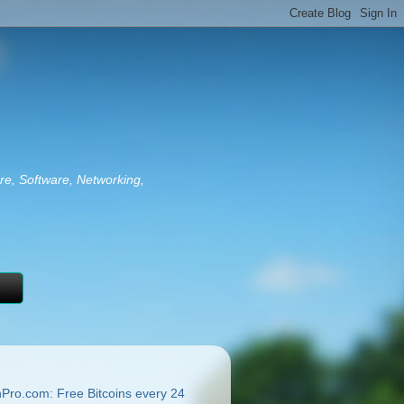
re, Software, Networking,