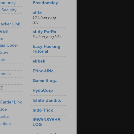
mmunity
Freedomday
t Security
afifzi
a
12 tahun yang
lalu
Hacker Link
Team
aLdy PutRa
6 tahun yang lalu
am
sia Coder
Easy Hacking
Tutorial
Crew
ew
ebbek
ENno-HNc
nditz
Game Blog..
rZ
HydaCorp
Ichito Bandito
Carder Link
c0de
Indo Trick
antai
IRWANSYAHB
bebas
LOG