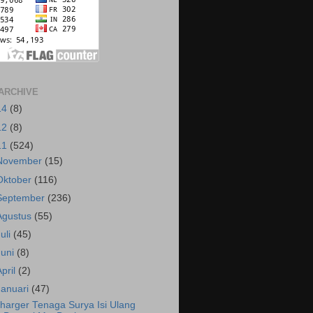
ARCHIVE
14
(8)
12
(8)
11
(524)
November
(15)
Oktober
(116)
September
(236)
Agustus
(55)
Juli
(45)
Juni
(8)
April
(2)
Januari
(47)
harger Tenaga Surya Isi Ulang