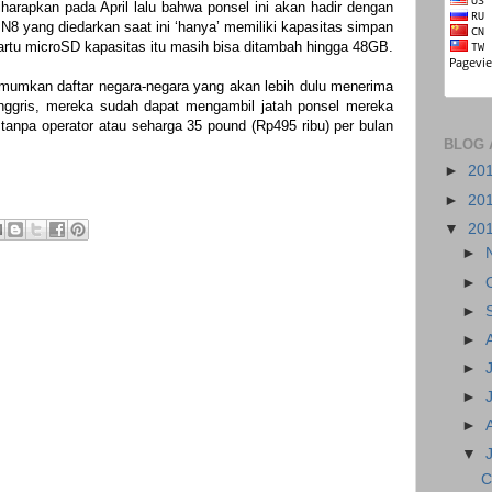
iharapkan pada April lalu bahwa ponsel ini akan hadir dengan
N8 yang diedarkan saat ini ‘hanya’ memiliki kapasitas simpan
artu microSD kapasitas itu masih bisa ditambah hingga 48GB.
umkan daftar negara-negara yang akan lebih dulu menerima
Inggris, mereka sudah dapat mengambil jatah ponsel mereka
 tanpa operator atau seharga 35 pound (Rp495 ribu) per bulan
BLOG 
►
20
►
20
▼
20
►
►
►
►
►
►
►
▼
C