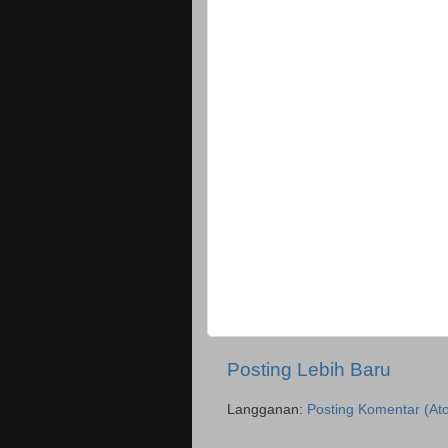
Posting Lebih Baru
Langganan:
Posting Komentar (At