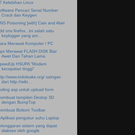
7 Kelebihan Linux
oftware Pencari Serial Number
Crack dan Keygen
NS Poisoning [with] Cain and Abel
dd ons firefox...ini salah satu
keylogger yang am...
ara Merawat Komputer / PC
ips Merawat FLASH DISK Biar
Awet Dan Tahan Lama
peedUp HSUPA "Modem
kecepatan tinggi"
ttp://www.indoleaks.org/ saingan
dari http://wiki...
oding asp untuk upload form
embuat tampilan Destop 3D
dengan BumpTop
embuat Bottom Toolbar
 Aplikasi pengukur suhu Laptop
elonggaran sistem yang dapat
diakses oleh google