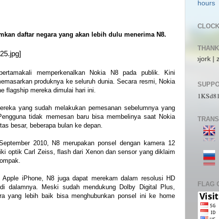
CLOC
an daftar negara yang akan lebih dulu menerima N8.
THANK
ecs | pL4nkt0n | TeRRen.Jr | CompLann | L1n6g4 | bjork | zaki_22 | jos_
pertamakali memperkenalkan Nokia N8 pada publik. Kini
 memasarkan produknya ke seluruh dunia. Secara resmi, Nokia
SUPPO
lagship mereka dimulai hari ini.
1KSd8
 mereka yang sudah melakukan pemesanan sebelumnya yang
 Pengguna tidak memesan baru bisa membelinya saat Nokia
TRANS
tas besar, beberapa bulan ke depan.
30 September 2010, N8 merupakan ponsel dengan kamera 12
i optik Carl Zeiss, flash dari Xenon dan sensor yang diklaim
kompak.
i Apple iPhone, N8 juga dapat merekam dalam resolusi HD
FLAG 
 di dalamnya. Meski sudah mendukung Dolby Digital Plus,
ra yang lebih baik bisa menghubunkan ponsel ini ke home