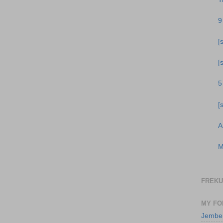
9
[
[
5
[
A
M
FREKU
MY F
Jembe