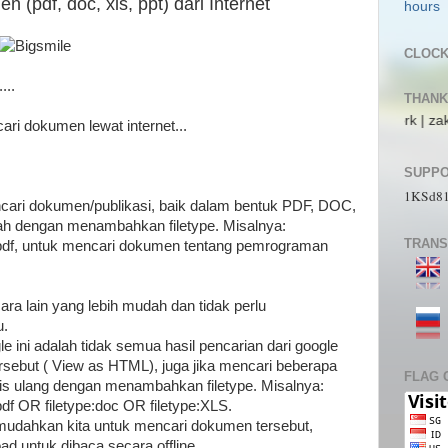
 (pdf, doc, xls, ppt) dari Internet
CLOC
...
THANK
s | pL4nkt0n | TeRRen.Jr | CompLann | L1n6g4 | bjork | zaki_22 | jos_al
ari dokumen lewat internet...
SUPPO
1KSd8
ncari dokumen/publikasi, baik dalam bentuk PDF, DOC,
ah dengan menambahkan filetype. Misalnya:
TRANS
pdf, untuk mencari dokumen tentang pemrograman
ra lain yang lebih mudah dan tidak perlu
u.
 ini adalah tidak semua hasil pencarian dari google
ebut ( View as HTML), juga jika mencari beberapa
FLAG 
lis ulang dengan menambahkan filetype. Misalnya:
f OR filetype:doc OR filetype:XLS.
emudahkan kita untuk mencari dokumen tersebut,
ad untuk dibaca secara offline.