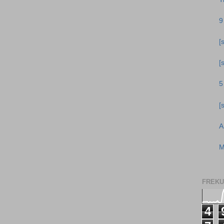
9
[
[
5
[
A
M
FREKU
4