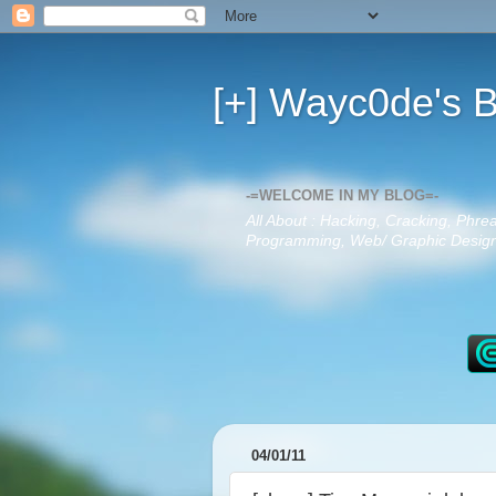
[+] Wayc0de's B
-=WELCOME IN MY BLOG=-
All About : Hacking, Cracking, Phre
Programming, Web/ Graphic Design,
04/01/11