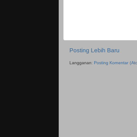
Posting Lebih Baru
Langganan:
Posting Komentar (At