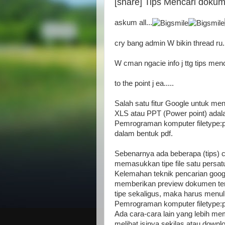
[share] Tips Mencari dokumen
askum all...
cry bang admin W bikin thread ru..
ALLAh S.W.T | My Lovely | dopunk | N4is3n | B3nz | Jahat | Up | Alec
W cman ngacie info j ttg tips menc
to the point j ea.....
Salah satu fitur Google untuk me
XLS atau PPT (Power point) adal
Pemrograman komputer filetype:
dalam bentuk pdf.
Sebenarnya ada beberapa (tips) ca
memasukkan tipe file satu persat
Kelemahan teknik pencarian google
memberikan preview dokumen ters
tipe sekaligus, maka harus menu
Pemrograman komputer filetype:pd
Ada cara-cara lain yang lebih m
melihat isinya sekilas atau downlo