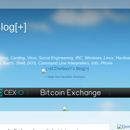
log[+]
aking, Carding, Virus, Social Engineering, IRC, Windows, Linux, Hardwa
 Batch, Shell, DOS, Command Line Interpreters, Info, Phone
↑ Grab this Headline Animator