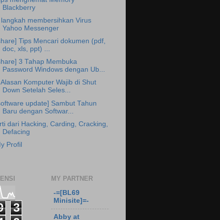
Blackberry
 langkah membersihkan Virus
Yahoo Messenger
share] Tips Mencari dokumen (pdf,
doc, xls, ppt) ...
share] 3 Tahap Membuka
Password Windows dengan Ub...
 Alasan Komputer Wajib di Shut
Down Setelah Seles...
software update] Sambut Tahun
Baru dengan Softwar...
rti dari Hacking, Carding, Cracking,
Defacing
y Profil
ENSI
MY PARTNER
-=[BL69
Minisite]=-
9
3
Abby at