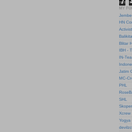
7
MY F
Jembe
HN Co
Activis
Balikit
Blitar 
IBH - 
IN-Te
Indone
Jatim 
MC-Cr
PHL
RoseBa
SHL
Skope
Xcrew
Yogya 
devilz