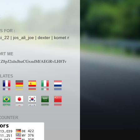
K
S FOR :
i_joe | dexter | komet mars | StarboyZ | pakdhe | ijaysight | N4ck0 | Ar
RT ME
1Z8pJ2idnJhuCGxndMfAEGRvLH8Tv
LATES
COUNTER