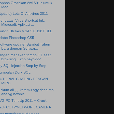
ophos Gratiskan Anti Virus untuk
Mac
Update) Lots Of Antivirus 2011
engatasi Virus Shortcut Ink,
Microsoft, Aplikasi ...
orton Utilities V 14.5.0.118 FULL
dobe Photoshop CS5
software update] Sambut Tahun
Baru dengan Softwar...
angan menekan tombol F1 saat
browsing... knp hayo???
y SQL Injection Step by Step
umpulan Dork SQL
UTORIAL CHATING DENGAN
MIRC
skum all.,.,. ketemu agy dech ma
ane yg newbie ...
VG PC TuneUp 2011 + Crack
ack CCTV/NETWORK CAMERA
ips menghemat Memory