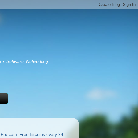
re, Software, Networking,