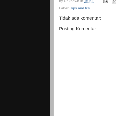
by
Unknown
in
15.52
Label:
Tips and trik
Tidak ada komentar:
Posting Komentar