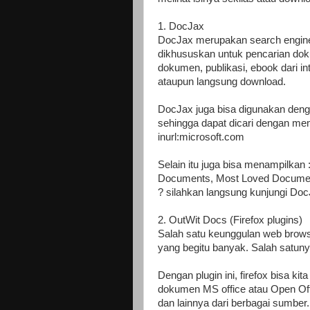
1. DocJax
DocJax merupakan search engine 
dikhususkan untuk pencarian doku
dokumen, publikasi, ebook dari int
ataupun langsung download.
DocJax juga bisa digunakan dengan
sehingga dapat dicari dengan mem
inurl:microsoft.com
Selain itu juga bisa menampilkan
Documents, Most Loved Documen
? silahkan langsung kunjungi Do
2. OutWit Docs (Firefox plugins)
Salah satu keunggulan web browse
yang begitu banyak. Salah satun
Dengan plugin ini, firefox bisa k
dokumen MS office atau Open Offi
dan lainnya dari berbagai sumber.