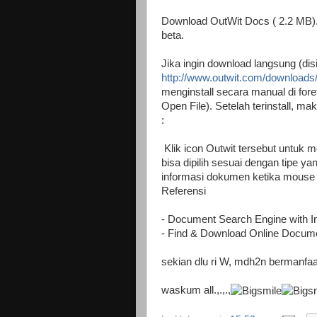
Download OutWit Docs ( 2.2 MB). P
beta.
Jika ingin download langsung (disi
http://www.outwit.com/download
menginstall secara manual di foref
Open File). Setelah terinstall, mak
:
Klik icon Outwit tersebut untuk
bisa dipilih sesuai dengan tipe ya
informasi dokumen ketika mouse d
Referensi
- Document Search Engine with In
- Find & Download Online Docume
sekian dlu ri W, mdh2n bermanfa
waskum all.,.,.,