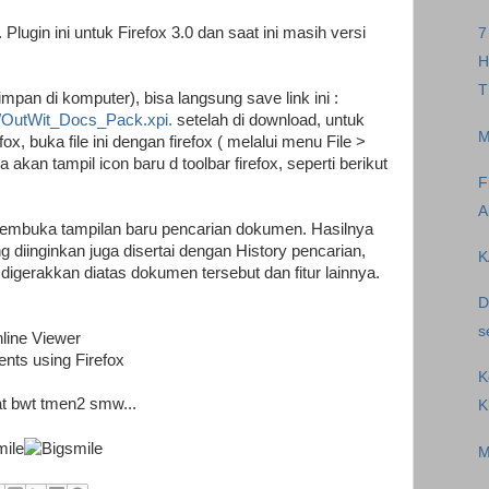
lugin ini untuk Firefox 3.0 dan saat ini masih versi
7
H
T
mpan di komputer), bisa langsung save link ini :
s/OutWit_Docs_Pack.xpi.
setelah di download, untuk
M
ox, buka file ini dengan firefox ( melalui menu File >
a akan tampil icon baru d toolbar firefox, seperti berikut
F
A
 membuka tampilan baru pencarian dokumen. Hasilnya
ng diinginkan juga disertai dengan History pencarian,
K
igerakkan diatas dokumen tersebut dan fitur lainnya.
D
s
line Viewer
nts using Firefox
K
at bwt tmen2 smw...
K
M