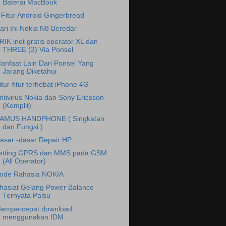
Baterai MacBook
 Fitur Android Gingerbread
ari Ini Nokia N8 Beredar
RIK inet gratis operator XL dan
THREE (3) Via Ponsel
anfaat Lain Dari Ponsel Yang
Jarang Diketahui
itur-fitur terhebat iPhone 4G
ntivirus Nokia dan Sony Ericsson
(Komplit)
AMUS HANDPHONE ( Singkatan
dan Fungsi )
asar -dasar Repair HP
etting GPRS dan MMS pada GSM
(All Operator)
ode Rahasia NOKIA
hasiat Gelang Power Balance
Ternyata Palsu
empercepat download
menggunakan IDM