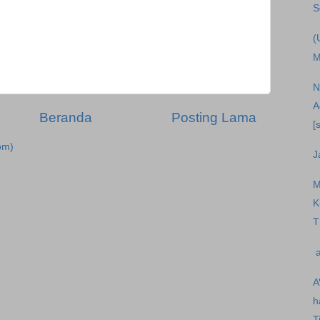
S
(
M
N
A
Beranda
Posting Lama
[
om)
J
M
K
T
a
A
h
T