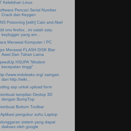
7 Kelebihan Linux
oftware Pencari Serial Number
Crack dan Keygen
NS Poisoning [with] Cain and Abel
dd ons firefox...ini salah satu
keylogger yang am...
ara Merawat Komputer / PC
ips Merawat FLASH DISK Biar
Awet Dan Tahan Lama
peedUp HSUPA "Modem
kecepatan tinggi"
ttp://www.indoleaks.org/ saingan
dari http://wiki...
oding asp untuk upload form
embuat tampilan Destop 3D
dengan BumpTop
embuat Bottom Toolbar
 Aplikasi pengukur suhu Laptop
elonggaran sistem yang dapat
diakses oleh google