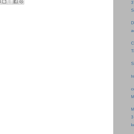
3
S
D
a
C
T
S
h
c
M
M
3
k