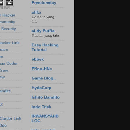
4
2
Freedomday
ORUMS
afifzi
r Hacker
12 tahun yang
lalu
mmunity
t Security
aLdy PutRa
a
6 tahun yang lalu
Hacker Link
Easy Hacking
Team
Tutorial
am
ebbek
sia Coder
ENno-HNc
Crew
ew
Game Blog..
HydaCorp
nditz
Ichito Bandito
rZ
Indo Trick
IRWANSYAHB
Carder Link
LOG
c0de