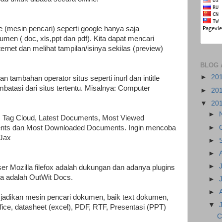
(mesin pencari) seperti google hanya saja
men ( doc, xls,ppt dan pdf). Kita dapat mencari
ernet dan melihat tampilan/isinya sekilas (preview)
BLOG 
►
20
 tambahan operator situs seperti inurl dan intitle
batasi dari situs tertentu. Misalnya: Computer
►
20
▼
20
►
 : Tag Cloud, Latest Documents, Most Viewed
►
ts dan Most Downloaded Documents. Ingin mencoba
cJax
►
►
►
r Mozilla filefox adalah dukungan dan adanya plugins
ya adalah OutWit Docs.
►
►
ita jadikan mesin pencari dokumen, baik text dokumen,
▼
ce, datasheet (excel), PDF, RTF, Presentasi (PPT)
C