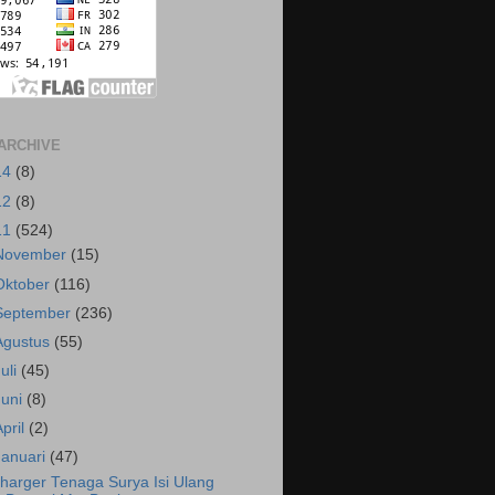
ARCHIVE
14
(8)
12
(8)
11
(524)
November
(15)
Oktober
(116)
September
(236)
Agustus
(55)
Juli
(45)
Juni
(8)
April
(2)
Januari
(47)
harger Tenaga Surya Isi Ulang