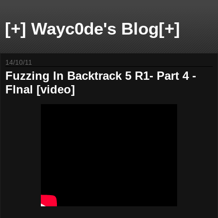
[+] Wayc0de's Blog[+]
14/10/11
Fuzzing In Backtrack 5 R1- Part 4 -
FInal [video]